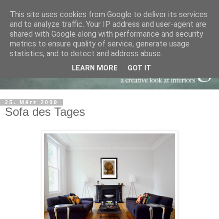
This site uses cookies from Google to deliver its services
and to analyze traffic. Your IP address and user-agent are
shared with Google along with performance and security
metrics to ensure quality of service, generate usage
statistics, and to detect and address abuse.
LEARN MORE
GOT IT
25. März 2009
Sofa des Tages