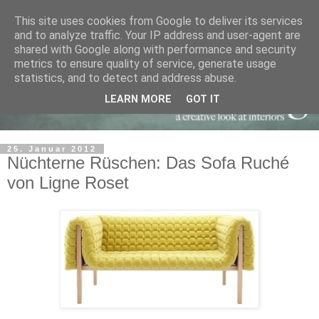
This site uses cookies from Google to deliver its services
and to analyze traffic. Your IP address and user-agent are
shared with Google along with performance and security
metrics to ensure quality of service, generate usage
statistics, and to detect and address abuse.
LEARN MORE
GOT IT
25. Januar 2012
Nüchterne Rüschen: Das Sofa Ruché
von Ligne Roset