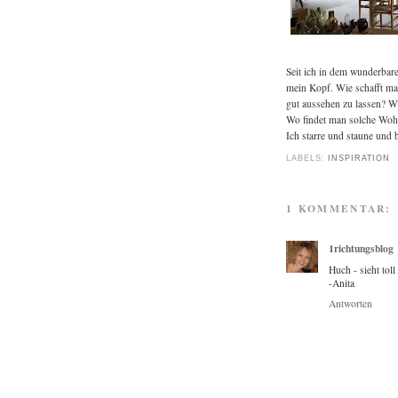
Seit ich in dem wunderba
mein Kopf. Wie schafft ma
gut aussehen zu lassen? Wi
Wo findet man solche Woh
Ich starre und staune und 
LABELS:
INSPIRATION
1 KOMMENTAR:
1richtungsblog
Huch - sieht tol
-Anita
Antworten