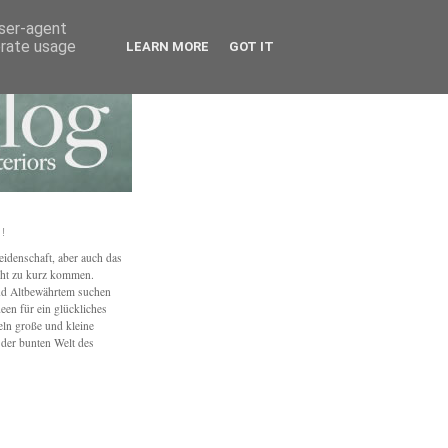
user-agent
erate usage
LEARN MORE
GOT IT
!
eidenschaft, aber auch das
ht zu kurz kommen.
nd Altbewährtem suchen
een für ein glückliches
n große und kleine
der bunten Welt des