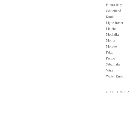
Futura Italy
Gelderland
Knoll
Ligne Roset
Linteloo
Machalke
Montis
Moroso
Palau
Pastoe
Saba Italia
Vitra
Walter Knoll
FOLLOWER