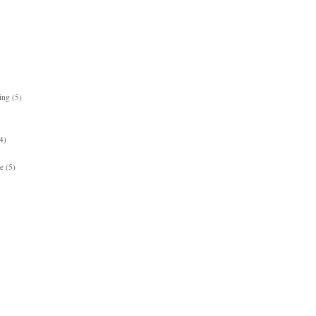
ing
(5)
4)
e
(5)