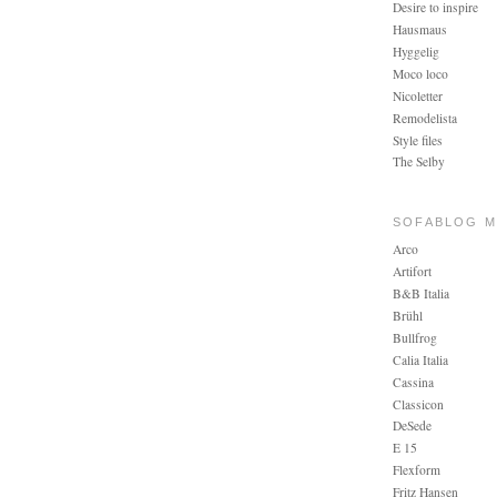
Desire to inspire
Hausmaus
Hyggelig
Moco loco
Nicoletter
Remodelista
Style files
The Selby
SOFABLOG MA
Arco
Artifort
B&B Italia
Brühl
Bullfrog
Calia Italia
Cassina
Classicon
DeSede
E 15
Flexform
Fritz Hansen