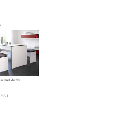
G
fas und -bänke
EST ...