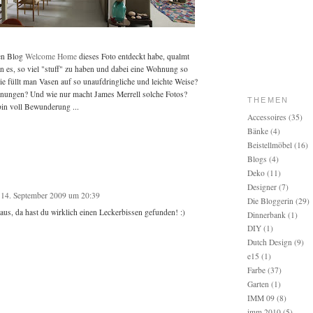
ren Blog
Welcome Home
dieses Foto entdeckt habe, qualmt
n es, so viel "stuff" zu haben und dabei eine Wohnung so
e füllt man Vasen auf so unaufdringliche und leichte Weise?
nungen? Und wie nur macht James Merrell solche Fotos?
THEMEN
bin voll Bewunderung ...
Accessoires
(35)
Bänke
(4)
Beistellmöbel
(16)
Blogs
(4)
Deko
(11)
Designer
(7)
14. September 2009 um 20:39
Die Bloggerin
(29)
l aus, da hast du wirklich einen Leckerbissen gefunden! :)
Dinnerbank
(1)
DIY
(1)
Dutch Design
(9)
e15
(1)
Farbe
(37)
Garten
(1)
IMM 09
(8)
imm 2010
(5)