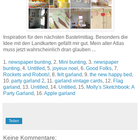
Inspiration für den nächsten Bastelmittag. Besonders die
Idee mit den Landkarten gefällt mir gut. Mein alter Atlas
muss jetzt wahrscheinlich dran glauben ...
1.
newspaper bunting
, 2.
Mini bunting
, 3.
newspaper
bunting
, 4.
Untitled
, 5.
joyeux noel
, 6.
Good Folks
, 7.
Rockets and Robots!
, 8.
felt garland
, 9.
the new happy bed
,
10.
party garland 2
, 11.
garland vintage cards
, 12.
Flag
garland
, 13.
Untitled
, 14.
Untitled
, 15.
Molly's Sketchbook: A
Party Garland
, 16.
Apple garland
Teilen
Keine Kommentare: