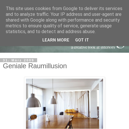
This site uses cookies from Google to deliver its services
and to analyze traffic. Your IP address and user-agent are
shared with Google along with performance and security
metrics to ensure quality of service, generate usage
statistics, and to detect and address abuse.
LEARN MORE
GOT IT
31. März 2009
Geniale Raumillusion