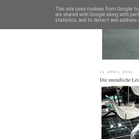
This site uses cookies from Google to 
are shared with Google along with per
statistics, and to detect and address 
11. APRIL 2008
Die unendliche Leic