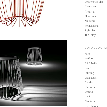
Desire to inspire
Hausmaus
Hyggelig
Moco loco
Nicoletter
Remodelista
Style files
The Selby
SOFABLOG MA
Arco
Artifort
B&B Italia
Brühl
Bullfrog
Calia Italia
Cassina
Classicon
DeSede
E 15
Flexform
Fritz Hansen