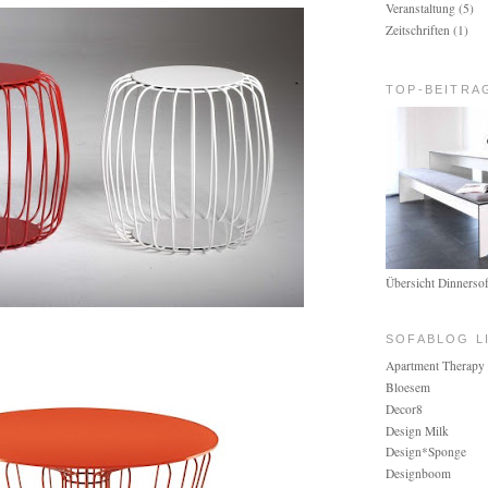
Veranstaltung
(5)
Zeitschriften
(1)
TOP-BEITRA
Übersicht Dinnerso
SOFABLOG LI
Apartment Therapy
Bloesem
Decor8
Design Milk
Design*Sponge
Designboom