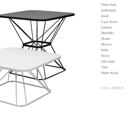
Futura Italy
Gelderland
Knoll
Ligne Roset
Linteloo
Machalke
Montis
Moroso
Palau
Pastoe
Saba Italia
Vitra
Walter Knoll
FOLLOWER