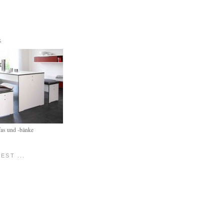
G
fas und -bänke
EST ...