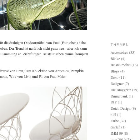
für die drahtigen Outdoormöbel von
Emu
(Foto oben) habe
THEMEN
eben. Der Trend ist natürlich nicht ganz neu - aber ich kann
Accessoires
(35)
e Sammlung an leichtfüßigen Beistelltischen einmal komplett
Bänke
(4)
Beistellmöbel
(16)
Trouvé von
Emu
, Tatu Kollektion von
Artecnica
, Pumpkin
Blogs
(4)
notta
, Wire von
Liv'it
und Fil von
Frau Maier
.
Deko
(11)
Designer
(7)
Die Bloggerin
(29)
Dinnerbank
(1)
DIY
(1)
Dutch Design
(9)
e15
(1)
Farbe
(37)
Garten
(1)
IMM 09
(8)
imm 2010
(5)