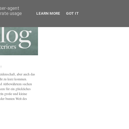
user-agent
erate usage
LEARN MORE
GOT IT
!
eidenschaft, aber auch das
ht zu kurz kommen.
nd Altbewährtem suchen
een für ein glückliches
n große und kleine
der bunten Welt des