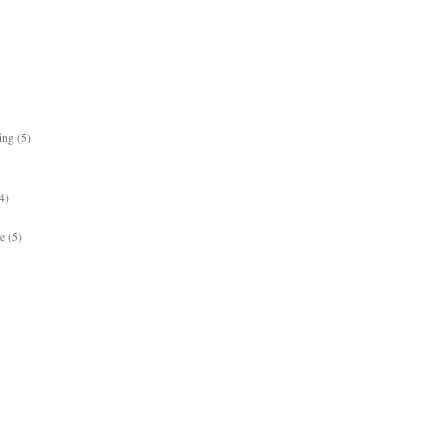
ing
(5)
4)
e
(5)