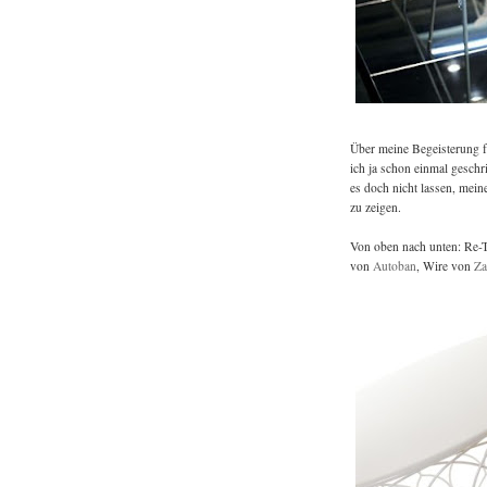
Über meine Begeisterung 
ich ja schon einmal geschri
es doch nicht lassen, mein
zu zeigen.
Von oben nach unten: Re-
von
Autoban
, Wire von
Za