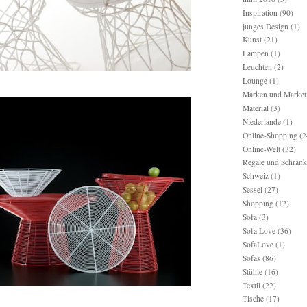
Inspiration
(90)
junges Design
(1)
Kunst
(21)
Lampen
(1)
Leuchten
(2)
Lounge
(1)
Marken und Market
Material
(3)
Niederlande
(1)
Online-Shopping
(2
Online-Welt
(32)
Regale und Schränk
Schweiz
(1)
Sessel
(27)
Shopping
(12)
Sofa
(3)
Sofa Love
(36)
SofaLove
(1)
Sofas
(86)
Stühle
(16)
Textil
(22)
Tische
(17)